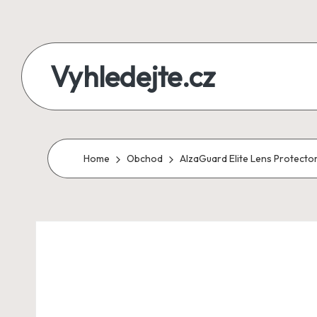
Skip
to
Vyhledejte.cz
content
zájezdy,
recenze,
produkty
Home
Obchod
AlzaGuard Elite Lens Protecto
i
půjčky
na
jednom
místě