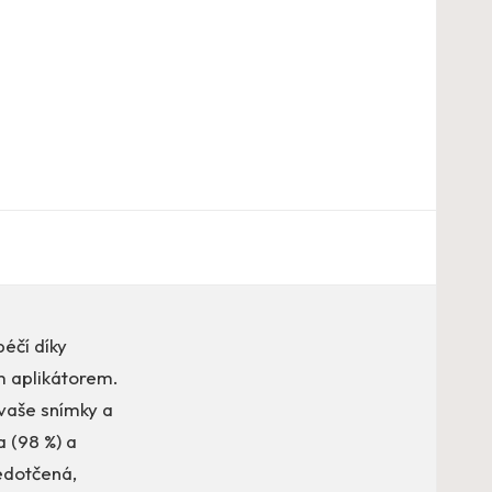
éčí díky
m aplikátorem.
 vaše snímky a
a (98 %) a
nedotčená,