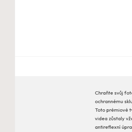
Chraňte svůj fo
ochrannému sklu
Toto prémiové tv
videa zůstaly vž
antireflexní úpra