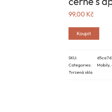
černé s a
99,00
Kč
Koupit
SKU:
d5ca7d
Categories:
Mobily, 
Tvrzená skla