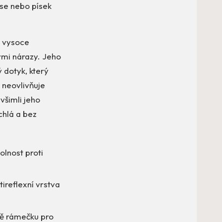
pse nebo písek
z vysoce
kými nárazy. Jeho
ý dotyk, který
 neovlivňuje
všimli jeho
chlá a bez
olnost proti
ireflexní vrstva
ně rámečku pro