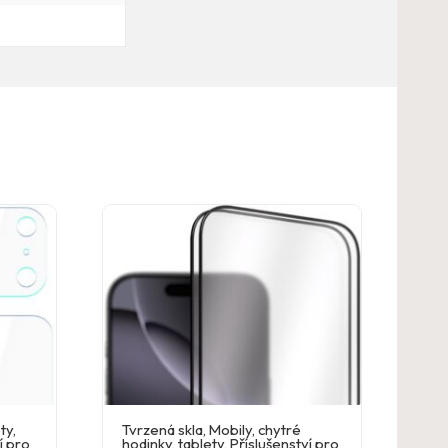
ety
,
Tvrzená skla
,
Mobily, chytré
í pro
hodinky, tablety
,
Příslušenství pro