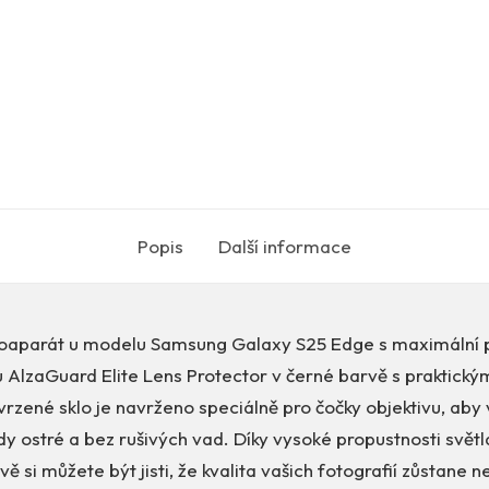
Popis
Další informace
toaparát u modelu Samsung Galaxy S25 Edge s maximální p
 AlzaGuard Elite Lens Protector v černé barvě s praktický
rzené sklo je navrženo speciálně pro čočky objektivu, aby
dy ostré a bez rušivých vad. Díky vysoké propustnosti světl
vě si můžete být jisti, že kvalita vašich fotografií zůstane 