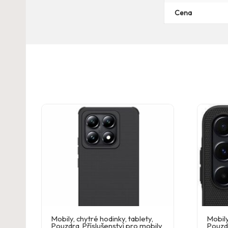
Cena
Mobily, chytré hodinky, tablety
,
Mobily
Pouzdra
,
Příslušenství pro mobily
Pouzd