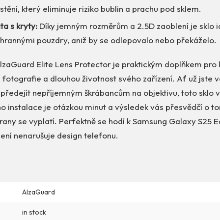
tění, který eliminuje riziko bublin a prachu pod sklem.
ta s kryty:
Díky jemným rozměrům a 2.5D zaoblení je sklo i
ochrannými pouzdry, aniž by se odlepovalo nebo překáželo.
lzaGuard Elite Lens Protector je praktickým doplňkem pro 
í fotografie a dlouhou životnost svého zařízení. Ať už jste 
 předejít nepříjemným škrábancům na objektivu, toto sklo
Jeho instalace je otázkou minut a výsledek vás přesvědčí o t
rany se vyplatí. Perfektně se hodí k Samsung Galaxy S25 E
ní nenarušuje design telefonu.
AlzaGuard
in stock