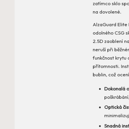
zatímco sklo sp
na dovolené.
AlzaGuard Elite
odolného CSG skl
2.5D zaoblení na
neruší při běžné
funkčnost krytu 
přítomnosti. Ins
bublin, což ocen
Dokonalá o
poškrábání
Optická čis
minimalizuj
Snadná ins