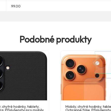
99.00
Podobné produkty
, chytré hodinky, tablety
,
Mobily, chytré hodinky, tabl
ra
,
Příslušenství pro mobily
Ochranné fólie
,
Příslušenstv