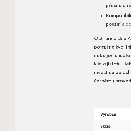
přesné umís
Kompatibili
použití s 
Ochranné sklo A
potrpí na kvalitn
nebo jen chcete
klid a jistotu. 
investice do och
černému provede
Výrobce
Sklad