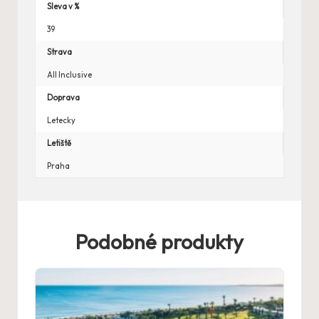
Sleva v %
39
Strava
All Inclusive
Doprava
Letecky
Letiště
Praha
Podobné produkty