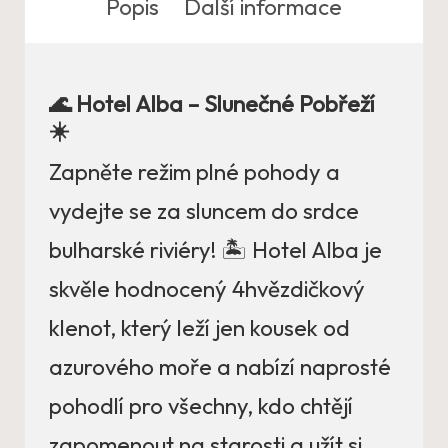
Popis
Další informace
🌊 Hotel Alba – Slunečné Pobřeží
☀️
Zapněte režim plné pohody a
vydejte se za sluncem do srdce
bulharské riviéry! 🏝️ Hotel Alba je
skvěle hodnocený 4hvězdičkový
klenot, který leží jen kousek od
azurového moře a nabízí naprosté
pohodlí pro všechny, kdo chtějí
zapomenout na starosti a užít si