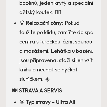
bazénů, jeden krytý a speciální
dětský koutek. 🤽‍♂️
🍹
Relaxační zóny:
Pokud
toužíte po klidu, zamířte do spa
centra s tureckou lázní, saunou
a masážemi. Lehátka u bazénu
jsou připravena, stačí si jen vzít
knihu a nechat se hýčkat
sluníčkem. ☀️
🍽️ STRAVA A SERVIS
🎯
Typ stravy – Ultra All