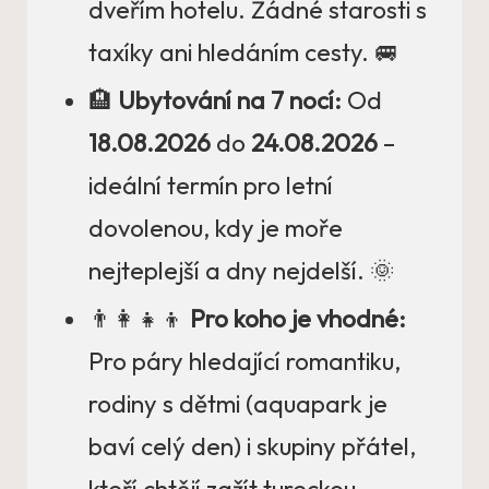
dveřím hotelu. Žádné starosti s
taxíky ani hledáním cesty. 🚐
🏨
Ubytování na 7 nocí:
Od
18.08.2026
do
24.08.2026
–
ideální termín pro letní
dovolenou, kdy je moře
nejteplejší a dny nejdelší. 🌞
👨‍👩‍👧‍👦
Pro koho je vhodné:
Pro páry hledající romantiku,
rodiny s dětmi (aquapark je
baví celý den) i skupiny přátel,