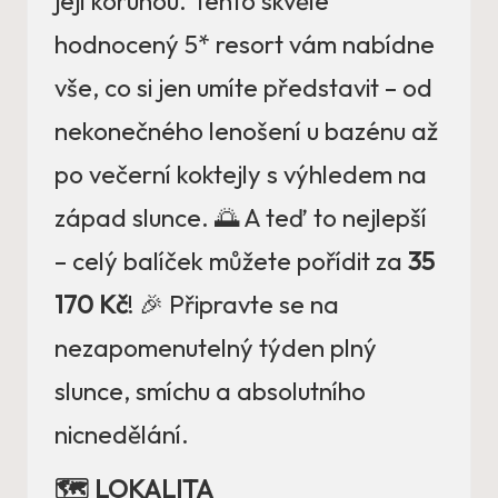
její korunou. Tento skvěle
hodnocený 5* resort vám nabídne
vše, co si jen umíte představit – od
nekonečného lenošení u bazénu až
po večerní koktejly s výhledem na
západ slunce. 🌅 A teď to nejlepší
– celý balíček můžete pořídit za
35
170 Kč
! 🎉 Připravte se na
nezapomenutelný týden plný
slunce, smíchu a absolutního
nicnedělání.
🗺️ LOKALITA