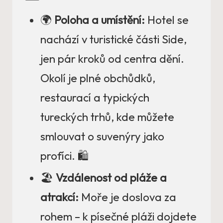
🌍
Poloha a umístění:
Hotel se
nachází v turistické části Side,
jen pár kroků od centra dění.
Okolí je plné obchůdků,
restaurací a typických
tureckých trhů, kde můžete
smlouvat o suvenýry jako
profíci. 🛍️
🏖️
Vzdálenost od pláže a
atrakcí:
Moře je doslova za
rohem – k písečné pláži dojdete