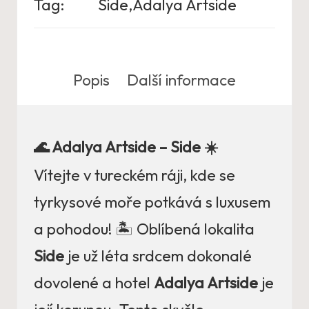
Tag:
Side,Adalya Artside
Popis
Další informace
🌊 Adalya Artside – Side ☀️
Vítejte v tureckém ráji, kde se
tyrkysové moře potkává s luxusem
a pohodou! 🏝️ Oblíbená lokalita
Side
je už léta srdcem dokonalé
dovolené a hotel
Adalya Artside
je