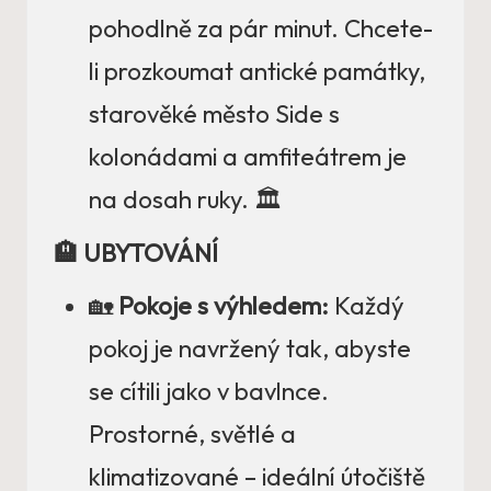
pohodlně za pár minut. Chcete-
li prozkoumat antické památky,
starověké město Side s
kolonádami a amfiteátrem je
na dosah ruky. 🏛️
🏨 UBYTOVÁNÍ
🏡
Pokoje s výhledem:
Každý
pokoj je navržený tak, abyste
se cítili jako v bavlnce.
Prostorné, světlé a
klimatizované – ideální útočiště