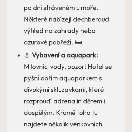
po dni stráveném u moře.
Některé nabízejí dechberoucí
výhled na zahrady nebo
azurové pobřeží. 🛏️
💧
Vybavení a aquapark:
Milovníci vody, pozor! Hotel se
pyšní obřím aquaparkem s
divokými skluzavkami, které
rozproudí adrenalin dětem i
dospělým. Kromě toho tu
najdete několik venkovních