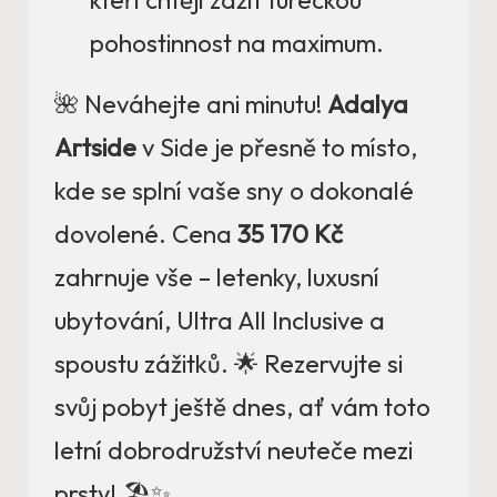
kteří chtějí zažít tureckou
pohostinnost na maximum.
🌺 Neváhejte ani minutu!
Adalya
Artside
v Side je přesně to místo,
kde se splní vaše sny o dokonalé
dovolené. Cena
35 170 Kč
zahrnuje vše – letenky, luxusní
ubytování, Ultra All Inclusive a
spoustu zážitků. 🌟 Rezervujte si
svůj pobyt ještě dnes, ať vám toto
letní dobrodružství neuteče mezi
prsty! 🏖️✨