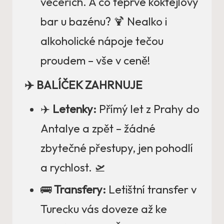
večeřích. A co teprve koktejlový
bar u bazénu? 🍹 Nealko i
alkoholické nápoje tečou
proudem – vše v ceně!
✈️ BALÍČEK ZAHRNUJE
✈️
Letenky:
Přímý let z Prahy do
Antalye a zpět – žádné
zbytečné přestupy, jen pohodlí
a rychlost. 🛫
🚌
Transfery:
Letištní transfer v
Turecku vás doveze až ke