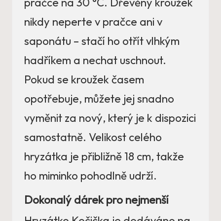
pračce na 30 °C. Dřevěný kroužek
nikdy neperte v pračce ani v
saponátu – stačí ho otřít vlhkým
hadříkem a nechat uschnout.
Pokud se kroužek časem
opotřebuje, můžete jej snadno
vyměnit za nový, který je k dispozici
samostatně. Velikost celého
hryzátka je přibližně 18 cm, takže
ho miminko pohodlně udrží.
Dokonalý dárek pro nejmenší
Hryzátko Kočička je dodáváno na