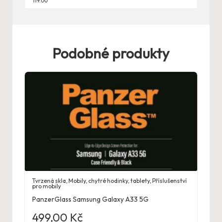
119.00
Podobné produkty
Tvrzená skla
,
Mobily, chytré hodinky, tablety
,
Příslušenství
pro mobily
PanzerGlass Samsung Galaxy A33 5G
499,00
Kč